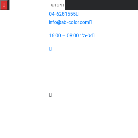
04-6281555
info@ab-color.com
א’-ה’ : 08:00 – 16:00