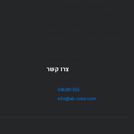
והציפוי ABCOLOR חברת החיצוני .
האיטלקית העוסקת במוצרי עיצוב בתחום
הצבע והבניה עם FARBEX היא היבואנית
הבלעדית בישראל של חברת ABCOLOR
למעלה מ 30- שנות ניסיון.
כל הזכויות שמורות ל ©2021
AB Color
צרו קשר
באקה אלגרבייה
046281555
info@ab-color.com
08:00 - 17:00